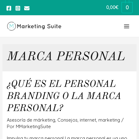
0
0,00
€
MARCA PERSONAL
¿QUÉ ES EL PERSONAL
BRANDING O LA MARCA
PERSONAL?
Asesoría de márketing
,
Consejos
,
internet
,
marketing
/
Por
MMarketingSuite
Impulsa tu marca personal La marca personal es ya uno